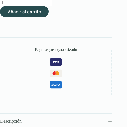
Total
F®LC
Añadir al carrito
Hasta
20
Kg
–
Antiparasitario
Interno
para
Perros
Pago seguro garantizado
cantidad
Descripción