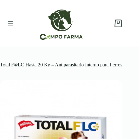
Saltar
al
contenido
Carro
de
compra
Total F®LC Hasta 20 Kg – Antiparasitario Interno para Perros