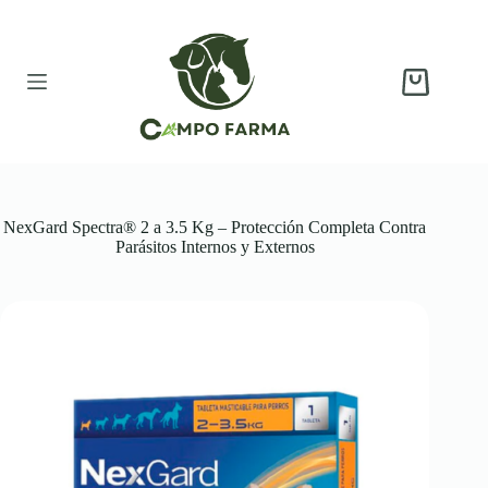
Saltar
al
contenido
Carro
de
compra
NexGard Spectra® 2 a 3.5 Kg – Protección Completa Contra
Parásitos Internos y Externos