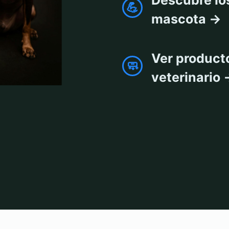
💪
mascota →
Ver product
🧼
veterinario
iene y Cuidado
products