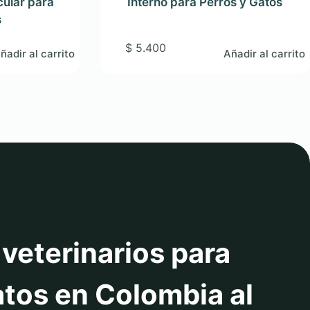
cular para
Interno para Perros y Gatos
s
$
5.400
ñadir al carrito
Añadir al carrito
veterinarios para
atos en Colombia al
s
Veterinarios