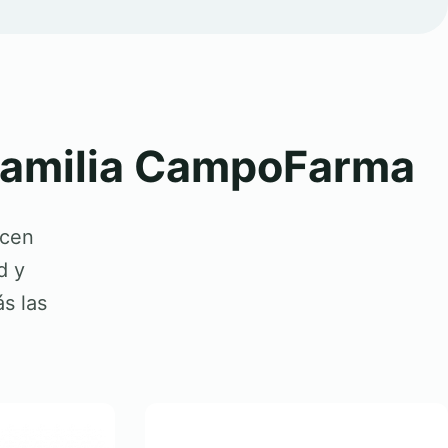
 familia CampoFarma
acen
d y
s las