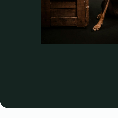
Medicamentos
Hig
30 products
24 