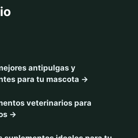
io
sparasitantes
mejores antipulgas y
ntes para tu mascota →
entos veterinarios para
tos →
s suplementos ideales para tu