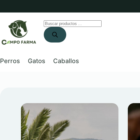
Saltar
al
contenido
Búsqueda
de
productos
Perros
Gatos
Caballos