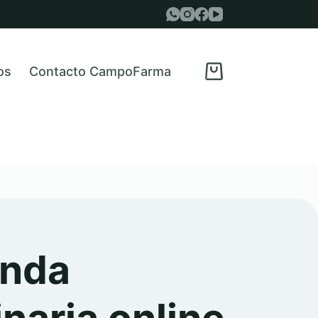
os
Contacto CampoFarma
Carro
de
compra
enda