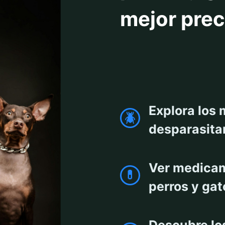
mejor prec
Antipulgas y De
37 Productos
Explora los 
🪲
desparasita
Ver medicam
💊
perros y ga
Descubre lo