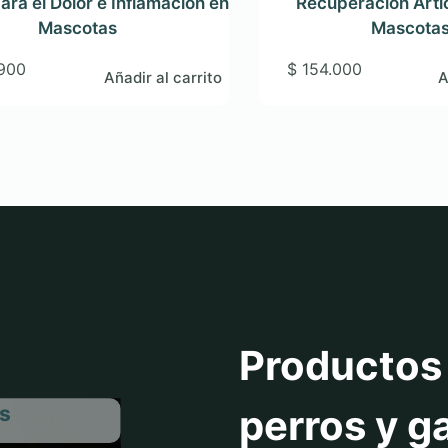
ara el Dolor e Inflamación en
Recuperación Arti
Mascotas
Mascota
900
$
154.000
Añadir al carrito
A
Productos 
perros y g
es
Medicamento