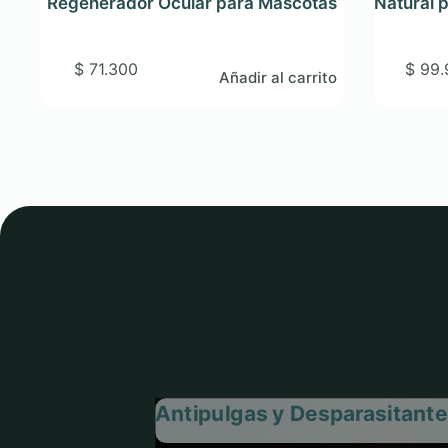
Regenerador Ocular para Mascotas
Natural p
$
71.300
$
99.
Añadir al carrito
Antipulgas y Desparasitant