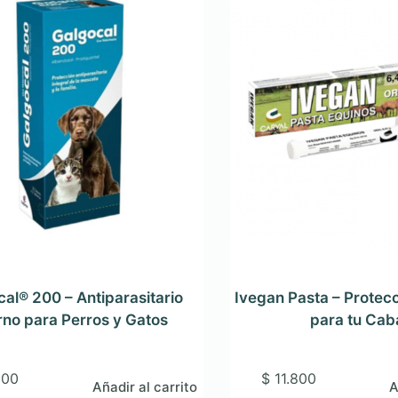
al® 200 – Antiparasitario
Ivegan Pasta – Protec
rno para Perros y Gatos
para tu Caba
200
$
11.800
Añadir al carrito
A