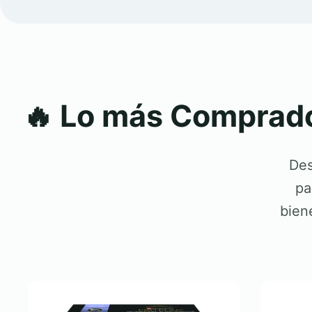
🔥 Lo más Comprado
Des
pa
bien