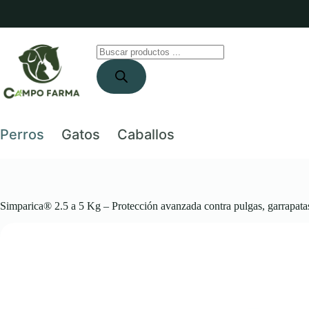
Saltar
al
contenido
Búsqueda
de
productos
Perros
Gatos
Caballos
Simparica® 2.5 a 5 Kg – Protección avanzada contra pulgas, garrapata