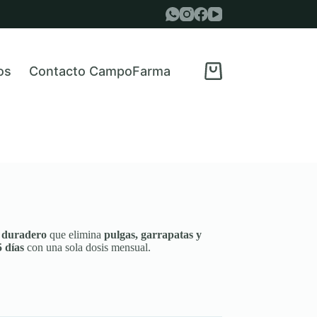
os
Contacto CampoFarma
Carro
de
compra
y duradero
que elimina
pulgas, garrapatas y
 días
con una sola dosis mensual.