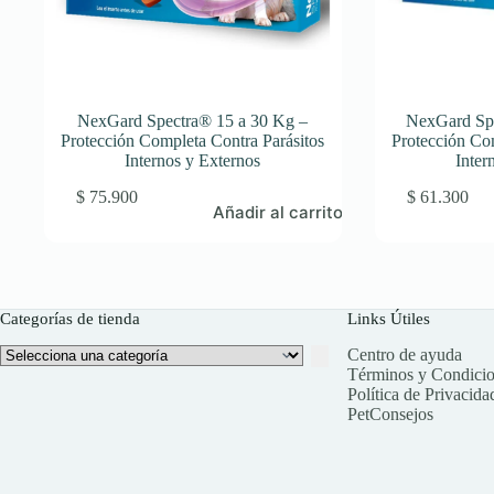
NexGard Spectra® 15 a 30 Kg –
NexGard Spe
Protección Completa Contra Parásitos
Protección Co
Internos y Externos
Inter
$
75.900
$
61.300
Añadir al carrito
Categorías de tienda
Links Útiles
Selecciona
Centro de ayuda
una
Términos y Condici
categoría
Política de Privacida
PetConsejos