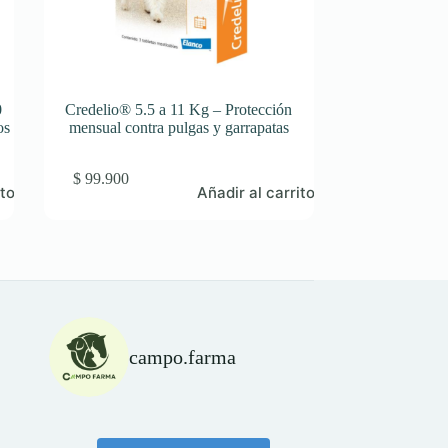
0
Credelio® 5.5 a 11 Kg – Protección
os
mensual contra pulgas y garrapatas
$
99.900
ito
Añadir al carrito
campo.farma