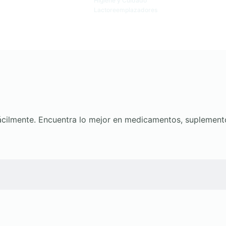
Higiene y Cuidado
Lactoreemplazadores
 fácilmente. Encuentra lo mejor en medicamentos, suplemen