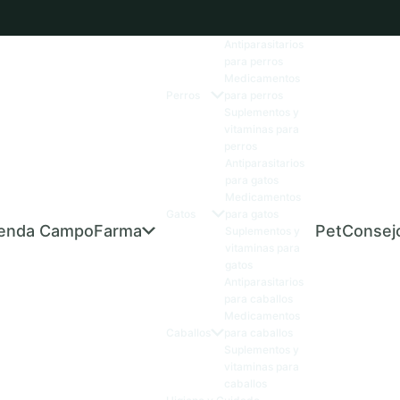
Antiparasitarios
para perros
Medicamentos
Perros
para perros
Suplementos y
vitaminas para
perros
Antiparasitarios
para gatos
Medicamentos
Gatos
para gatos
ienda CampoFarma
PetConsej
Suplementos y
vitaminas para
gatos
Antiparasitarios
para caballos
Medicamentos
Caballos
para caballos
Suplementos y
vitaminas para
caballos