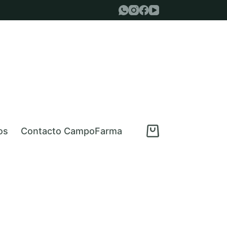
os
Contacto CampoFarma
Carro
de
compra