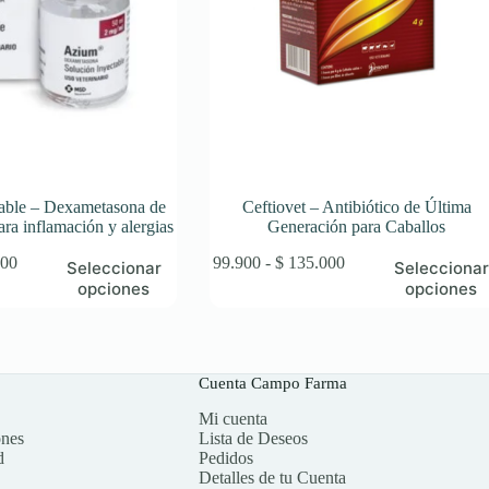
ble – Dexametasona de
Ceftiovet – Antibiótico de Última
ara inflamación y alergias
Generación para Caballos
Rango
Este
Rango
00
$
99.900
-
$
135.000
Seleccionar
Seleccionar
de
producto
de
opciones
opciones
precios:
tiene
precios:
desde
múltiples
desde
$ 82.900
variantes.
$ 99.900
hasta
Las
hasta
$ 213.500
opciones
$ 135.000
Cuenta Campo Farma
se
Mi cuenta
pueden
ones
Lista de Deseos
elegir
d
Pedidos
en
Detalles de tu Cuenta
la