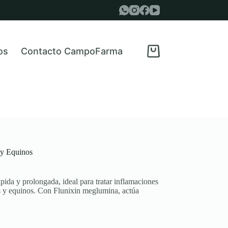
os
Contacto CampoFarma
Carro
de
compra
 y Equinos
pida y prolongada, ideal para tratar inflamaciones
os y equinos. Con Flunixin meglumina, actúa