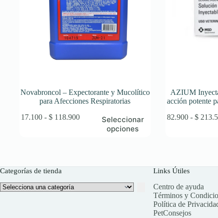
Novabroncol – Expectorante y Mucolítico
AZIUM Inyecta
para Afecciones Respiratorias
acción potente p
Este
Rango
Este
$
17.100
-
$
118.900
$
82.900
-
$
213.5
Seleccionar
producto
de
producto
opciones
tiene
precios:
tiene
múltiples
desde
múltiples
variantes.
$ 17.100
variantes.
Las
hasta
Las
opciones
$ 118.900
opciones
Categorías de tienda
Links Útiles
se
se
Selecciona
Centro de ayuda
pueden
pueden
una
Términos y Condici
elegir
elegir
categoría
Política de Privacida
en
en
PetConsejos
la
la