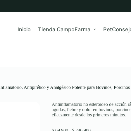
Inicio
Tienda CampoFarma
PetConsej
lamatorio, Antipirético y Analgésico Potente para Bovinos, Porcinos
Antiinflamatorio no esteroideo de acción rá
agudas, fiebre y dolor en bovinos, porcin
eficazmente desde los primeros minutos.
Rango
$
69.900
-
$
246.900