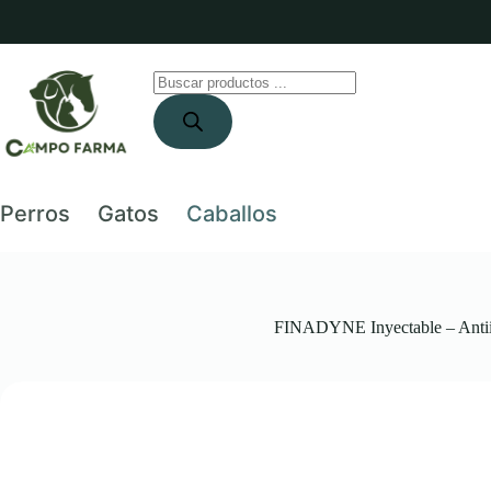
Saltar
al
contenido
Búsqueda
de
productos
Perros
Gatos
Caballos
FINADYNE Inyectable – Antiinf