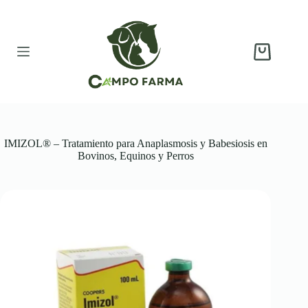
Saltar
al
contenido
Carro
de
compra
IMIZOL® – Tratamiento para Anaplasmosis y Babesiosis en
Bovinos, Equinos y Perros