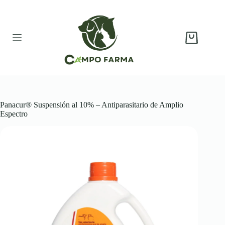
Saltar
al
contenido
Carro
de
compra
Panacur® Suspensión al 10% – Antiparasitario de Amplio
Espectro