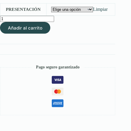
$ 52.400
hasta
Limpiar
PRESENTACIÓN
$ 449.000
Panacur®
Suspensión
Añadir al carrito
al
10%
–
Antiparasitario
de
Amplio
Espectro
cantidad
Pago seguro garantizado