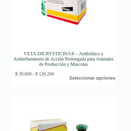
VETA-DICRYSTICINA® – Antibiótico y
Antiinflamatorio de Acción Prolongada para Animales
de Producción y Mascotas
Este
Rango
$
39.600
-
$
126.200
Seleccionar opciones
producto
de
tiene
precios:
múltiples
desde
variantes.
$ 39.600
Las
hasta
opciones
$ 126.200
se
pueden
elegir
en