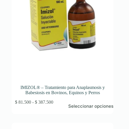
la
página
de
producto
IMIZOL® – Tratamiento para Anaplasmosis y
Babesiosis en Bovinos, Equinos y Perros
Este
Rango
$
81.500
-
$
387.500
Seleccionar opciones
producto
de
tiene
precios:
múltiples
desde
variantes.
$ 81.500
Las
hasta