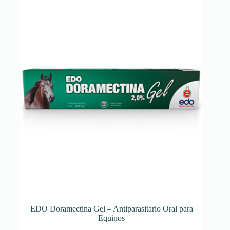
opciones
$ 387.500
se
pueden
elegir
en
la
página
de
producto
EDO Doramectina Gel – Antiparasitario Oral para
Equinos