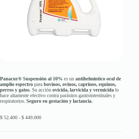
Panacur® Suspensión al 10%
es un
antihelmíntico oral de
amplio espectro
para
bovinos, ovinos, caprinos, equinos,
perros y gatos
. Su acción
ovicida, larvicida y vermicida
lo
hace altamente efectivo contra parásitos gastrointestinales y
respiratorios.
Seguro en gestación y lactancia
.
Rango
$
52.400
-
$
449.000
de
precios:
desde