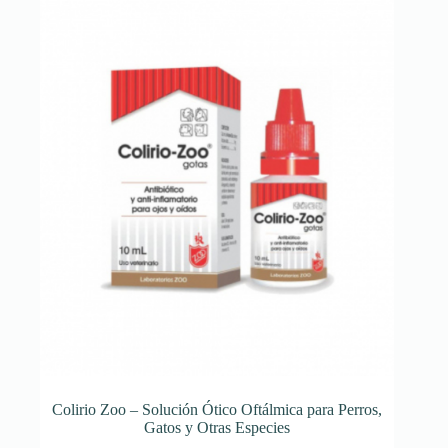
opciones
se
pueden
elegir
en
la
página
de
producto
Colirio Zoo – Solución Ótico Oftálmica para Perros,
Gatos y Otras Especies