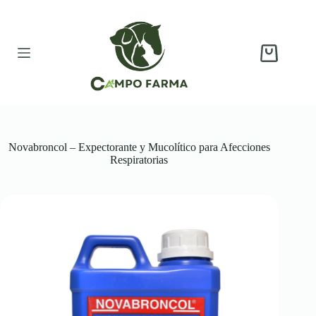
Saltar
al
contenido
Carro
de
compra
Novabroncol – Expectorante y Mucolítico para Afecciones
Respiratorias