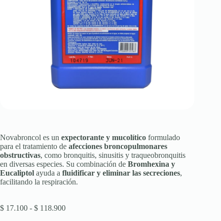
Novabroncol es un
expectorante y mucolítico
formulado
para el tratamiento de
afecciones broncopulmonares
obstructivas
, como bronquitis, sinusitis y traqueobronquitis
en diversas especies. Su combinación de
Bromhexina y
Eucaliptol
ayuda a
fluidificar y eliminar las secreciones
,
facilitando la respiración.
Rango
$
17.100
-
$
118.900
de