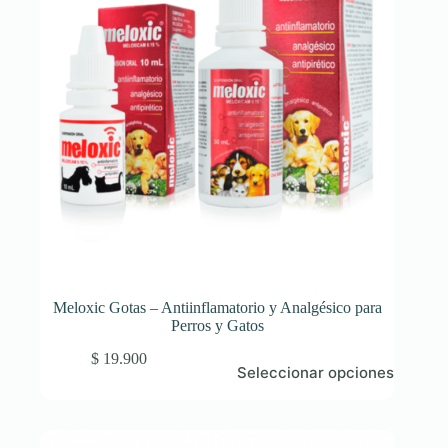
Meloxic Gotas – Antiinflamatorio y Analgésico para
Perros y Gatos
Este
$
19.900
Seleccionar opciones
producto
tiene
múltiples
variantes.
Las