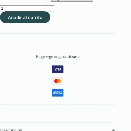
$ 104.400
THYRO-
TABS
Añadir al carrito
–
Terapia
para
el
Hipotiroidismo
en
Perros
cantidad
Pago seguro garantizado
Descripción