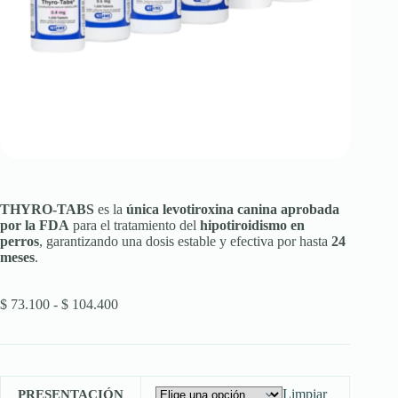
THYRO-TABS
es la
única levotiroxina canina aprobada
por la FDA
para el tratamiento del
hipotiroidismo en
perros
, garantizando una dosis estable y efectiva por hasta
24
meses
.
Rango
$
73.100
-
$
104.400
de
precios:
desde
$ 73.100
hasta
Limpiar
PRESENTACIÓN