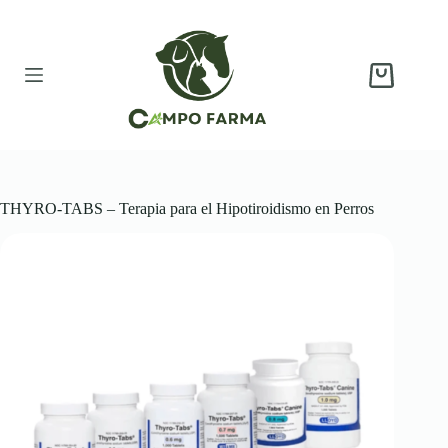
Saltar
al
contenido
Carro
de
compra
THYRO-TABS – Terapia para el Hipotiroidismo en Perros