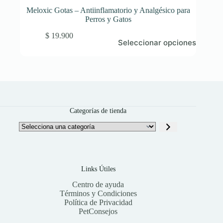
Meloxic Gotas – Antiinflamatorio y Analgésico para
Perros y Gatos
Este
$
19.900
Seleccionar opciones
producto
tiene
múltiples
variantes.
Las
opciones
se
pueden
Categorías de tienda
elegir
en
Selecciona
la
una
página
categoría
de
producto
Links Útiles
Centro de ayuda
Términos y Condiciones
Política de Privacidad
PetConsejos