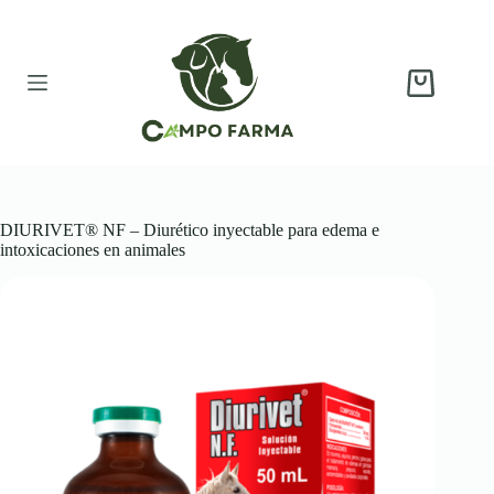
Saltar
al
contenido
Carro
de
compra
DIURIVET® NF – Diurético inyectable para edema e
intoxicaciones en animales