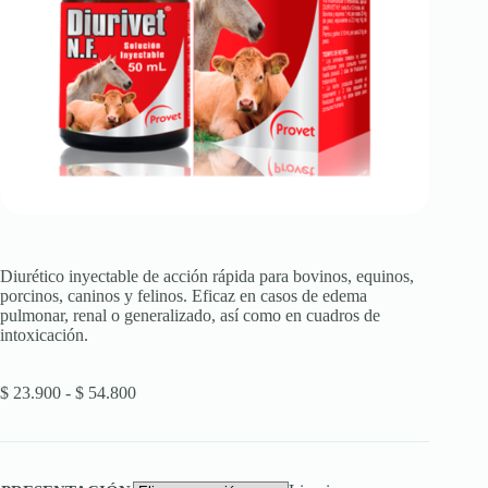
Diurético inyectable de acción rápida para bovinos, equinos,
porcinos, caninos y felinos. Eficaz en casos de edema
pulmonar, renal o generalizado, así como en cuadros de
intoxicación.
Rango
$
23.900
-
$
54.800
de
precios:
desde
$ 23.900