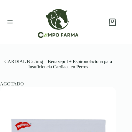
Saltar
al
contenido
Carro
de
compra
CARDIAL B 2.5mg – Benazepril + Espironolactona para
Insuficiencia Cardíaca en Perros
AGOTADO