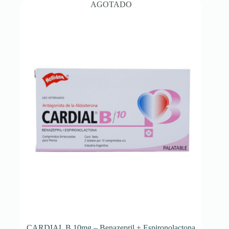
AGOTADO
CARDIAL B 10mg – Benazepril + Espironolactona