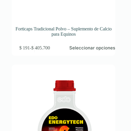
Forticaps Tradicional Polvo – Suplemento de Calcio
para Equinos
Este
Seleccionar opciones
$
191
-
$
405.700
producto
Rango
tiene
de
múltiples
precios:
variantes.
desde
Las
$ 191
opciones
hasta
se
$ 405.700
pueden
elegir
en
la
página
de
producto