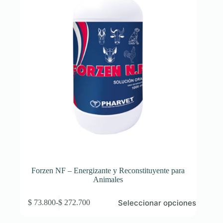
Forzen NF – Energizante y Reconstituyente para
Animales
Este
Seleccionar opciones
$
73.800
-
$
272.700
producto
Rango
tiene
de
múltiples