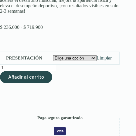
acelera el desarrollo muscular, mejora la apariencia física y
eleva el desempeño deportivo, ¡con resultados visibles en solo
2-3 semanas!
Rango
$
236.000
-
$
719.900
de
precios:
desde
$ 236.000
hasta
Limpiar
PRESENTACIÓN
$ 719.900
PERFORMANCE
BUILDER
Añadir al carrito
–
Potencia
el
Músculo
y
el
Rendimiento
Atlético
Pago seguro garantizado
en
Solo
Semanas
cantidad