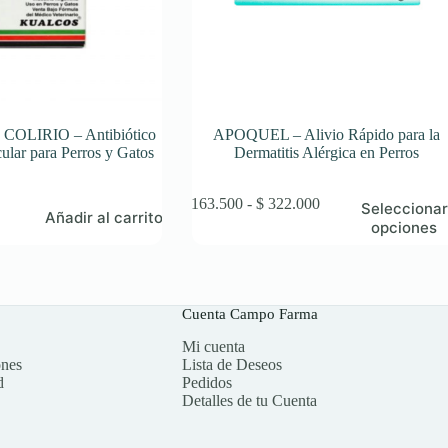
OLIRIO – Antibiótico
APOQUEL – Alivio Rápido para la
ular para Perros y Gatos
Dermatitis Alérgica en Perros
Este
Rango
$
163.500
-
$
322.000
Seleccionar
Añadir al carrito
producto
de
opciones
tiene
precios:
múltiples
desde
variantes.
$ 163.500
Las
hasta
opciones
$ 322.000
Cuenta Campo Farma
se
Mi cuenta
pueden
ones
Lista de Deseos
elegir
d
Pedidos
en
Detalles de tu Cuenta
la
página
de