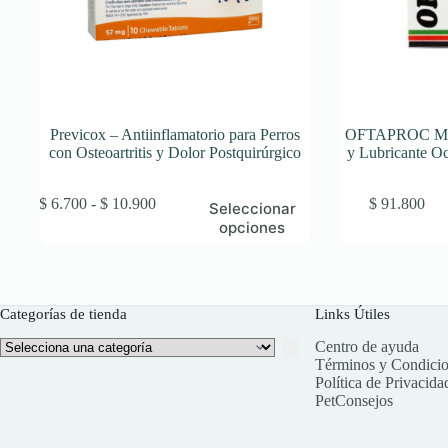
Previcox – Antiinflamatorio para Perros
OFTAPROC M C
con Osteoartritis y Dolor Postquirúrgico
y Lubricante Oc
Este
Rango
$
6.700
-
$
10.900
$
91.800
Seleccionar
producto
de
opciones
tiene
precios:
múltiples
desde
variantes.
$ 6.700
Las
hasta
opciones
$ 10.900
Categorías de tienda
Links Útiles
se
Selecciona
Centro de ayuda
pueden
una
Términos y Condici
elegir
categoría
Política de Privacida
en
PetConsejos
la
página
de