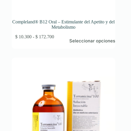
Compleland® B12 Oral – Estimulante del Apetito y del
Metabolismo
Este
Rango
$
10.300
-
$
172.700
Seleccionar opciones
producto
de
tiene
precios:
múltiples
desde
variantes.
$ 10.300
Las
hasta
opciones
$ 172.700
se
pueden
elegir
en
la
página
de
producto