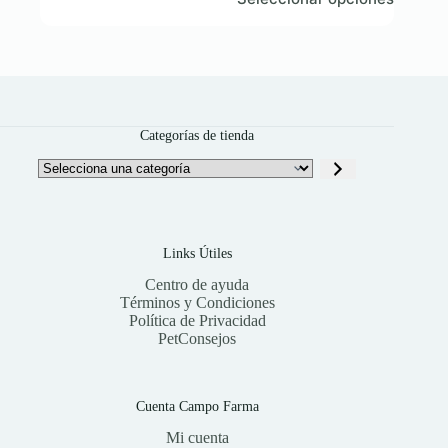
producto
tiene
múltiples
variantes.
Las
opciones
se
pueden
Categorías de tienda
elegir
en
Selecciona
la
una
página
categoría
de
producto
Links Útiles
Centro de ayuda
Términos y Condiciones
Política de Privacidad
PetConsejos
Cuenta Campo Farma
Mi cuenta