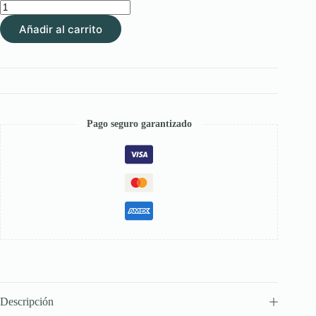
Leather
New
Añadir al carrito
–
Limpiador
y
Acondicionador
de
Cuero
para
Monturas,
Pago seguro garantizado
Botas
y
Accesorios
cantidad
Descripción