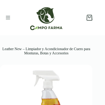
Saltar
al
contenido
Carro
de
compra
Leather New – Limpiador y Acondicionador de Cuero para
Monturas, Botas y Accesorios