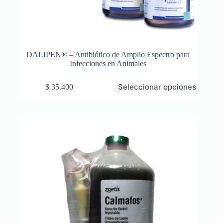
DALIPEN® – Antibiótico de Amplio Espectro para
Infecciones en Animales
Este
Seleccionar opciones
$
35.400
producto
tiene
múltiples
variantes.
Las
opciones
se
pueden
elegir
en
la
página
de
producto