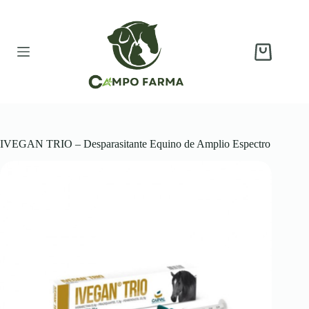
Saltar
al
contenido
Carro
de
compra
IVEGAN TRIO – Desparasitante Equino de Amplio Espectro