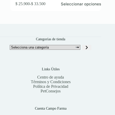
Este
Seleccionar opciones
$
25.900
-
$
33.500
producto
Rango
tiene
de
múltiples
precios:
variantes.
desde
Las
$ 25.900
opciones
hasta
se
$ 33.500
pueden
Categorías de tienda
elegir
en
Selecciona
la
una
página
categoría
de
producto
Links Útiles
Centro de ayuda
Términos y Condiciones
Política de Privacidad
PetConsejos
Cuenta Campo Farma