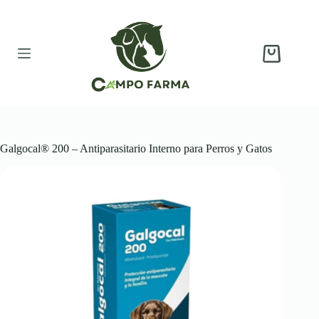
Saltar
al
contenido
Carro
de
compra
Galgocal® 200 – Antiparasitario Interno para Perros y Gatos