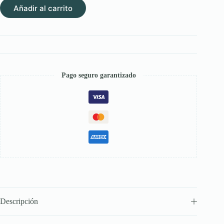
Añadir al carrito
–
Antiparasitario
Interno
para
Perros
y
Gatos
cantidad
Pago seguro garantizado
Descripción