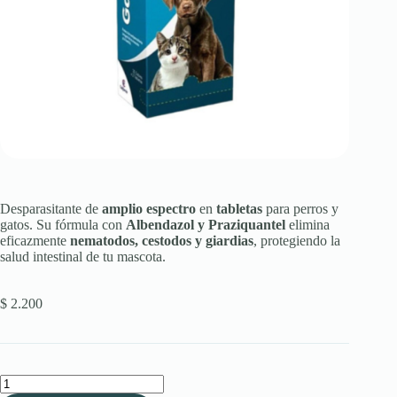
Desparasitante de
amplio espectro
en
tabletas
para perros y
gatos. Su fórmula con
Albendazol y Praziquantel
elimina
eficazmente
nematodos, cestodos y giardias
, protegiendo la
salud intestinal de tu mascota.
$
2.200
Galgocal®
200