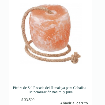
se
pueden
elegir
en
la
página
de
producto
Piedra de Sal Rosada del Himalaya para Caballos –
Mineralización natural y pura
$
33.500
Añadir al carrito