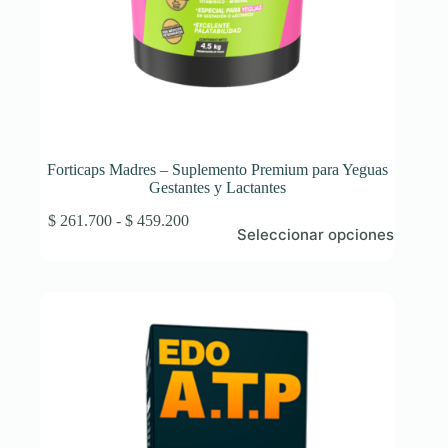
Forticaps Madres – Suplemento Premium para Yeguas
Gestantes y Lactantes
Este
Rango
$
261.700
-
$
459.200
Seleccionar opciones
producto
de
tiene
precios:
múltiples
desde
variantes.
$ 261.700
Las
hasta
opciones
$ 459.200
se
pueden
elegir
en
la
página