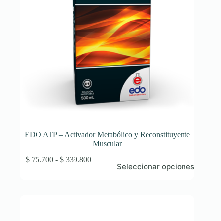
de
producto
EDO ATP – Activador Metabólico y Reconstituyente
Muscular
Este
Rango
$
75.700
-
$
339.800
Seleccionar opciones
producto
de
tiene
precios:
múltiples
desde
variantes.
$ 75.700
Las
hasta
opciones
$ 339.800