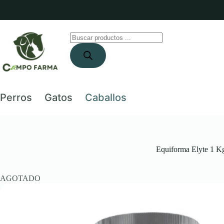
Saltar
al
contenido
Búsqueda
de
productos
Perros
Gatos
Caballos
Equiforma Elyte 1 Kg
AGOTADO