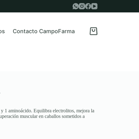
os
Contacto CampoFarma
Carro
de
compra
o
y 1 aminoácido. Equilibra electrolitos, mejora la
ecuperación muscular en caballos sometidos a