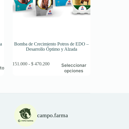
a
Bomba de Crecimiento Potros de EDO –
Desarrollo Óptimo y Alzada
Este
Rango
$
151.000
-
$
470.200
Seleccionar
ito
producto
de
opciones
tiene
precios:
múltiples
desde
variantes.
$ 151.000
Las
hasta
opciones
$ 470.200
se
pueden
elegir
campo.farma
en
la
página