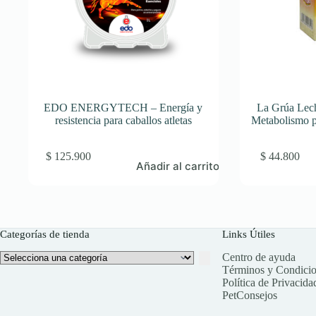
EDO ENERGYTECH – Energía y
La Grúa Lech
resistencia para caballos atletas
Metabolismo p
$
125.900
$
44.800
Añadir al carrito
Categorías de tienda
Links Útiles
Selecciona
Centro de ayuda
una
Términos y Condici
categoría
Política de Privacida
PetConsejos