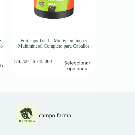
e
Forticaps Total – Multivitamínico y
co
Multimineral Completo para Caballos
Este
Rango
$
174.200
-
$
745.000
Seleccionar
ito
producto
de
opciones
tiene
precios:
múltiples
desde
variantes.
$ 174.200
Las
hasta
opciones
$ 745.000
se
pueden
elegir
campo.farma
en
la
página
de