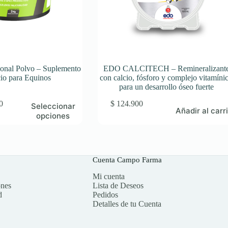
cional Polvo – Suplemento
EDO CALCITECH – Remineralizant
cio para Equinos
con calcio, fósforo y complejo vitamíni
para un desarrollo óseo fuerte
Rango
0
$
124.900
Seleccionar
Añadir al carr
de
opciones
precios:
desde
$ 191
hasta
$ 405.700
Cuenta Campo Farma
Mi cuenta
ones
Lista de Deseos
d
Pedidos
Detalles de tu Cuenta