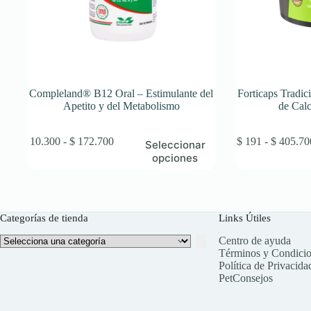
Compleland® B12 Oral – Estimulante del
Forticaps Tradi
Apetito y del Metabolismo
de Cal
Este
Rango
Este
$
10.300
-
$
172.700
$
191
-
$
405.70
Seleccionar
producto
de
producto
opciones
tiene
precios:
tiene
múltiples
desde
múltiples
variantes.
$ 10.300
variantes.
Las
hasta
Las
opciones
$ 172.700
opciones
Categorías de tienda
Links Útiles
se
se
Selecciona
Centro de ayuda
pueden
pueden
una
Términos y Condici
elegir
elegir
categoría
Política de Privacida
en
en
PetConsejos
la
la
página
página
de
de