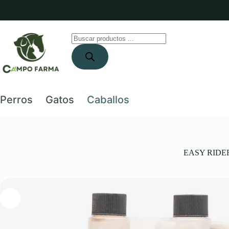
Saltar
al
contenido
Búsqueda
de
productos
Perros
Gatos
Caballos
EASY RIDER™ 