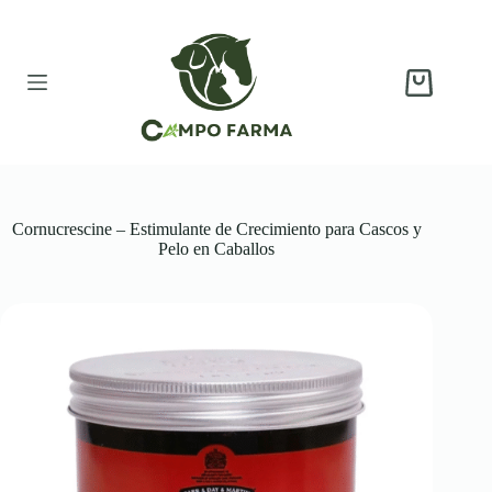
Saltar
al
contenido
Carro
de
compra
Cornucrescine – Estimulante de Crecimiento para Cascos y
Pelo en Caballos