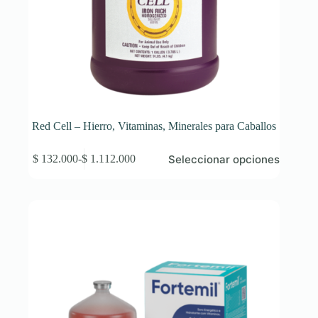
Red Cell – Hierro, Vitaminas, Minerales para Caballos
Este
Seleccionar opciones
$
132.000
-
$
1.112.000
producto
Rango
tiene
de
múltiples
precios:
variantes.
desde
Las
$ 132.000
opciones
hasta
se
$ 1.112.000
pueden
elegir
en
la
página
de