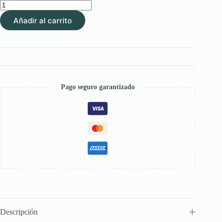
Cornucrescine
–
Añadir al carrito
Estimulante
de
Crecimiento
para
Cascos
y
Pelo
en
Pago seguro garantizado
Caballos
cantidad
Descripción