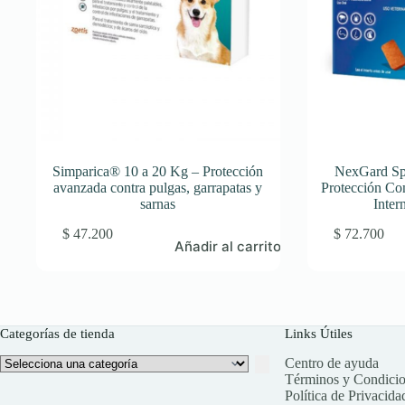
Simparica® 10 a 20 Kg – Protección
NexGard Sp
avanzada contra pulgas, garrapatas y
Protección Co
sarnas
Inter
$
47.200
$
72.700
Añadir al carrito
Categorías de tienda
Links Útiles
Selecciona
Centro de ayuda
una
Términos y Condici
categoría
Política de Privacida