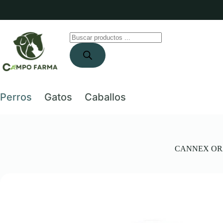
Saltar
al
contenido
Búsqueda
de
productos
Perros
Gatos
Caballos
CANNEX ORAL 