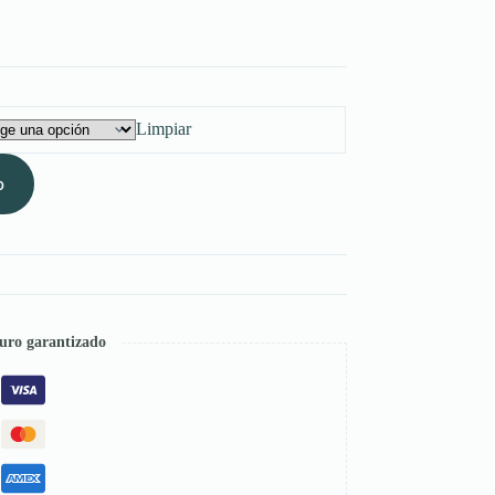
Limpiar
o
uro garantizado