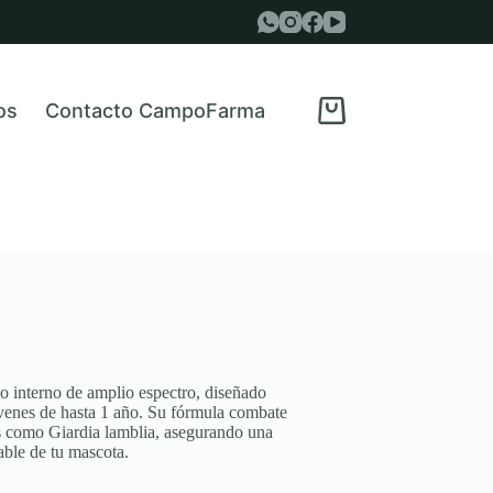
os
Contacto CampoFarma
Carro
de
compra
o interno de amplio espectro, diseñado
óvenes de hasta 1 año. Su fórmula combate
s como Giardia lamblia, asegurando una
able de tu mascota.