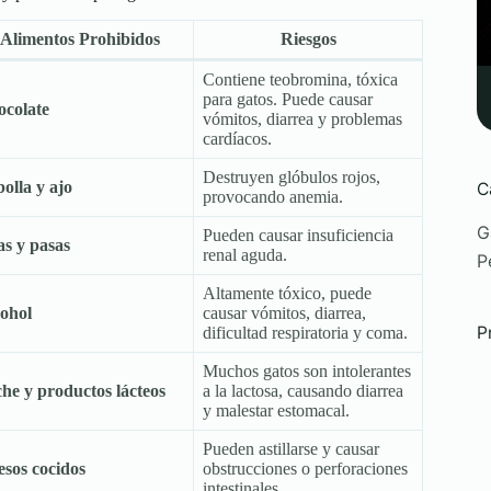
Alimentos Prohibidos
Riesgos
Contiene teobromina, tóxica
para gatos. Puede causar
colate
vómitos, diarrea y problemas
cardíacos.
Destruyen glóbulos rojos,
olla y ajo
C
provocando anemia.
G
Pueden causar insuficiencia
s y pasas
renal aguda.
P
Altamente tóxico, puede
ohol
causar vómitos, diarrea,
P
dificultad respiratoria y coma.
Muchos gatos son intolerantes
he y productos lácteos
a la lactosa, causando diarrea
y malestar estomacal.
Pueden astillarse y causar
sos cocidos
obstrucciones o perforaciones
intestinales.