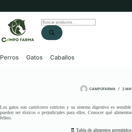
Saltar
al
contenido
Búsqueda
de
productos
Perros
Gatos
Caballos
CAMPOFARMA
2 MA
Los gatos son carnívoros estrictos y su sistema digestivo es sensibl
pueden ser tóxicos o perjudiciales para ellos. Conocer qué alimentos 
felino.
🧾 Tabla de alimentos permitidos