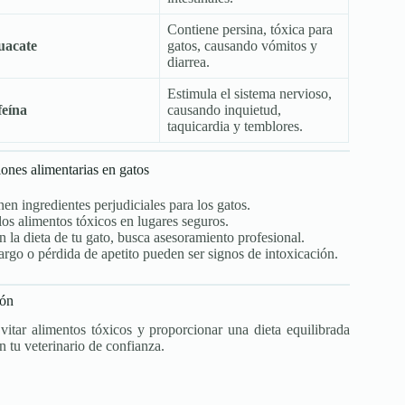
Contiene persina, tóxica para
uacate
gatos, causando vómitos y
diarrea.
Estimula el sistema nervioso,
eína
causando inquietud,
taquicardia y temblores.
iones alimentarias en gatos
n ingredientes perjudiciales para los gatos.
los alimentos tóxicos en lugares seguros.
n la dieta de tu gato, busca asesoramiento profesional.
targo o pérdida de apetito pueden ser signos de intoxicación.
ión
itar alimentos tóxicos y proporcionar una dieta equilibrada
n tu veterinario de confianza.