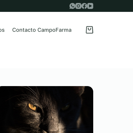
os
Contacto CampoFarma
Carro
de
compra