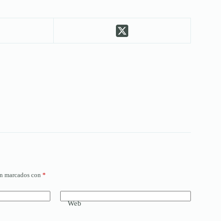
án marcados con
*
Web