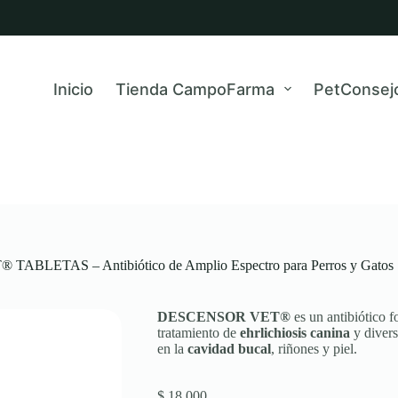
Inicio
Tienda CampoFarma
PetConsej
BLETAS – Antibiótico de Amplio Espectro para Perros y Gatos
DESCENSOR VET®
es un antibiótico 
tratamiento de
ehrlichiosis canina
y divers
en la
cavidad bucal
, riñones y piel.
$
18.000