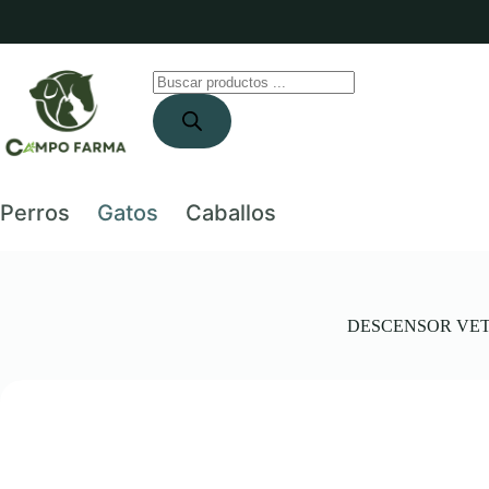
Saltar
al
contenido
Búsqueda
de
productos
Perros
Gatos
Caballos
DESCENSOR VET® TA