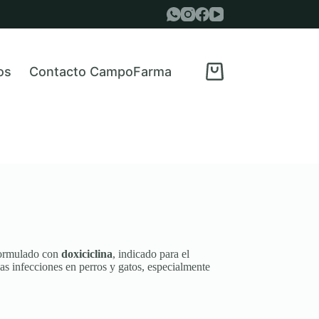
os
Contacto CampoFarma
Carro
de
compra
formulado con
doxiciclina
, indicado para el
as infecciones en perros y gatos, especialmente